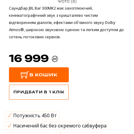
Фото (8)
Саундбар JBL Bar 300MK2 має захоплюючий,
кінематографічний звук з кришталево чистим
відтворенням діалогів, ефектами об'ємного звуку Dolby
Atmos®, широкою звуковою сценою та легким доступом до
сотень потокових сервісів.
16 999
₴
В КОШИК
ПРИДБАТИ В 1 КЛІК
Потужність 450 Вт
Насичений бас без окремого сабвуфера