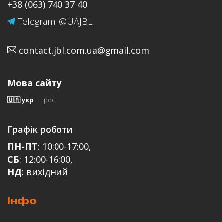
Type A
+38 (063) 740 37 40
Telegram: @UAJBL
USB живлення:
5V DC, 0.5A
contact.jbl.com.ua@gmail.com
Email
MP3 Кодек:
MPEG 1 Layer 2/3, MPEG 2 Layer 3, MPEG 2.5 Layer 3
Мова сайту
MP3 бітрейт:
16 - 48 kHz
,
80 - 320 kpbs
🇺🇦 укр
рос
Відгук
Графік роботи
ПН-ПТ
: 10:00-17:00,
СБ
: 12:00-16:00,
НД
: вихідний
Інфо
ЗАЛИШИТИ ВІДГУК