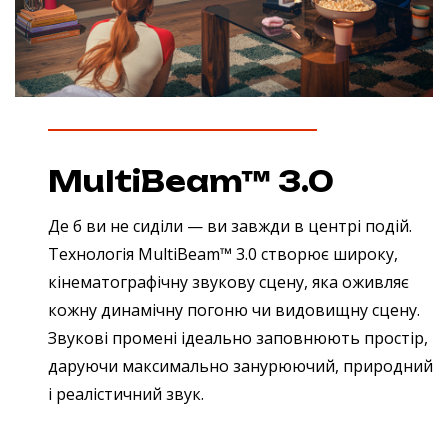
MultiBeam™ 3.0
Де б ви не сиділи — ви завжди в центрі подій.
Технологія MultiBeam™ 3.0 створює широку,
кінематографічну звукову сцену, яка оживляє
кожну динамічну погоню чи видовищну сцену.
Звукові промені ідеально заповнюють простір,
даруючи максимально занурюючий, природний
і реалістичний звук.