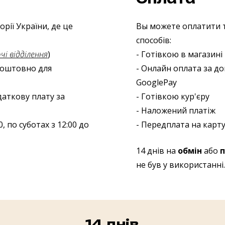
рії України, де це
Вы можете оплатити т
способів:
і відділення
)
- Готівкою в магазині
зкоштовно для
- Онлайн оплата за до
GooglePay
даткову плату за
- Готівкою кур'єру
- Наложений платіж
, по суботах з 12:00 до
- Передплата на карту
14 днів на
обмін
або
п
не був у використанні.
14 днів