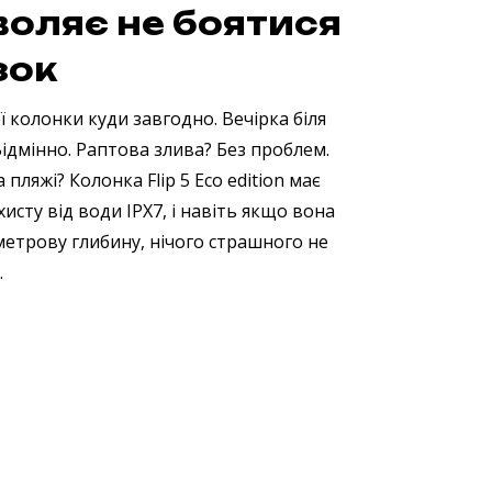
воляє не боятися
зок
ї колонки куди завгодно. Вечірка біля
Відмінно. Раптова злива? Без проблем.
 пляжі? Колонка Flip 5 Eco edition має
хисту від води IPX7, і навіть якщо вона
метрову глибину, нічого страшного не
.