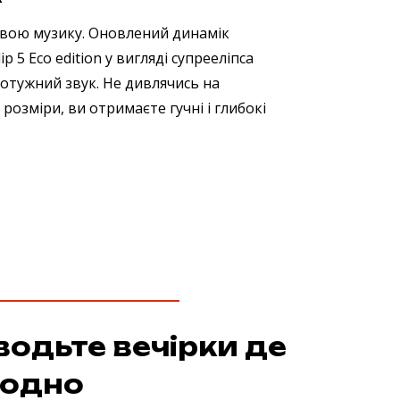
свою музику. Оновлений динамік
ip 5 Eco edition у вигляді супрееліпса
отужний звук. Не дивлячись на
розміри, ви отримаєте гучні і глибокі
одьте вечірки де
годно