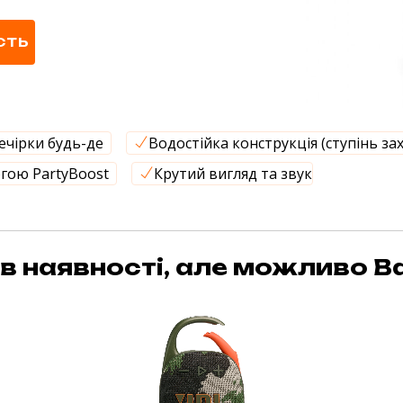
СТЬ
ечірки будь-де
Водостійка конструкція (ступінь за
гою PartyBoost
Крутий вигляд та звук
в наявності, але можливо Ва