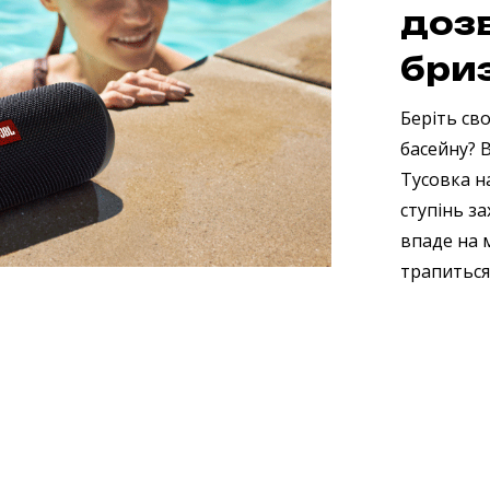
доз
бри
Беріть сво
басейну? 
Тусовка на
ступінь за
впаде на 
трапиться