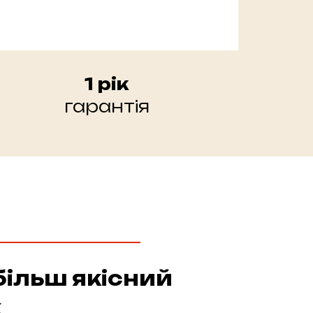
1 рік
гарантія
більш якісний
к