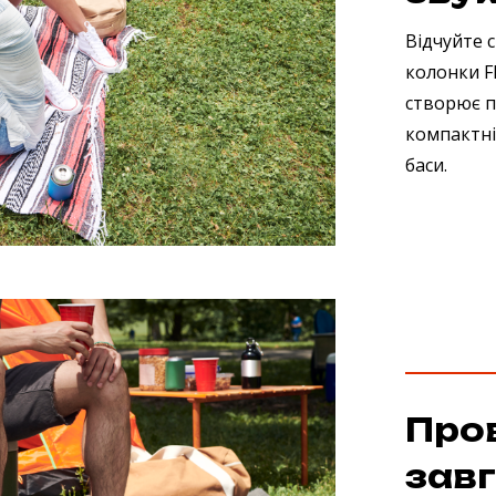
Відчуйте 
колонки Fl
створює п
компактні 
баси.
Пров
зав