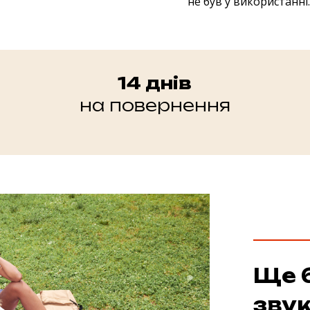
не був у використанні.
14 днів
на повернення
Ще 
зву