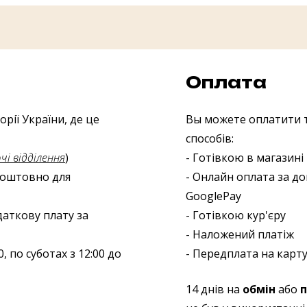
Оплата
рії України, де це
Вы можете оплатити т
способів:
і відділення
)
- Готівкою в магазині
зкоштовно для
- Онлайн оплата за до
GooglePay
даткову плату за
- Готівкою кур'єру
- Наложений платіж
, по суботах з 12:00 до
- Передплата на карту
14 днів на
обмін
або
п