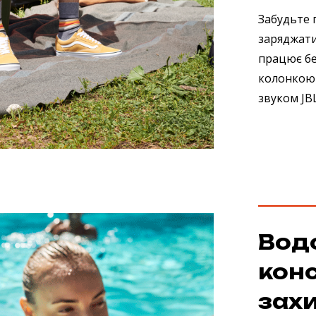
Забудьте п
заряджати 
працює без
колонкою
звуком JB
Вод
конс
захи