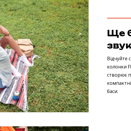
Ще 
зву
Відчуйте 
колонки Fl
створює п
компактні 
баси.