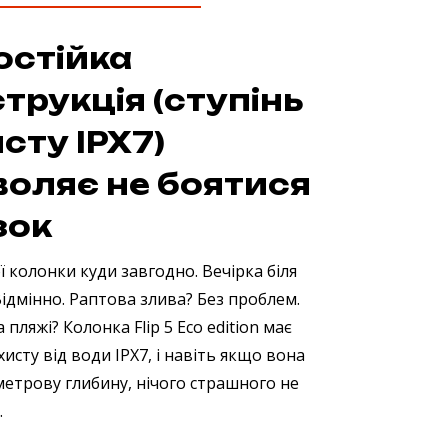
остійка
трукція (ступінь
сту IPX7)
воляє не боятися
зок
ї колонки куди завгодно. Вечірка біля
Відмінно. Раптова злива? Без проблем.
 пляжі? Колонка Flip 5 Eco edition має
хисту від води IPX7, і навіть якщо вона
метрову глибину, нічого страшного не
.