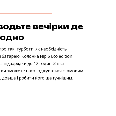
одьте вечірки де
годно
ро такі турботи, як необхідність
батарею. Колонка Flip 5 Eco edition
 підзарядки до 12 годин. З цієї
 ви зможете насолоджуватися фірмовим
L довше і робити його ще гучнішим.