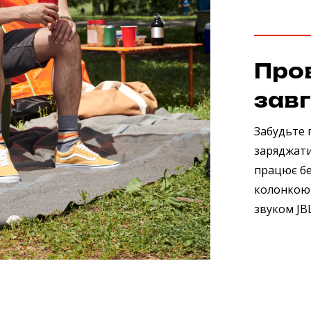
Пров
зав
Забудьте п
заряджати 
працює без
колонкою
звуком JB