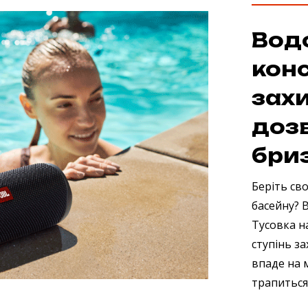
Вод
конс
захи
доз
бри
Беріть сво
басейну? 
Тусовка на
ступінь за
впаде на 
трапиться