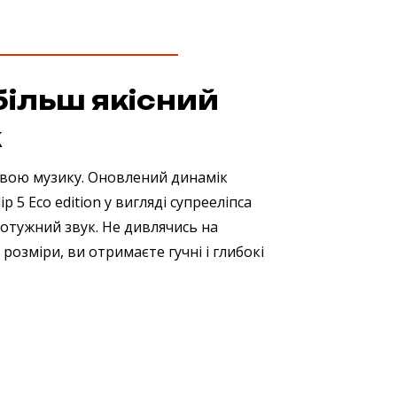
більш якісний
к
свою музику. Оновлений динамік
ip 5 Eco edition у вигляді супрееліпса
отужний звук. Не дивлячись на
розміри, ви отримаєте гучні і глибокі