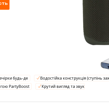
СТЬ
ечірки будь-де
Водостійка конструкція (ступінь за
гою PartyBoost
Крутий вигляд та звук