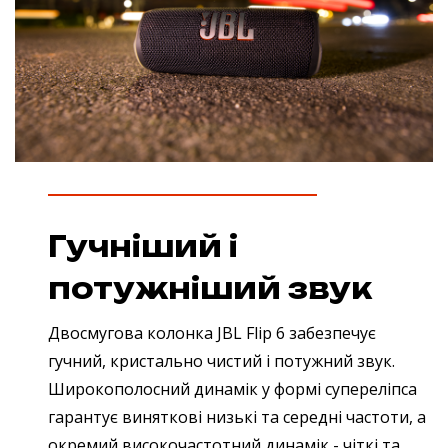
Гучніший і
потужніший звук
Двосмугова колонка JBL Flip 6 забезпечує
гучний, кристально чистий і потужний звук.
Широкополосний динамік у формі супереліпса
гарантує виняткові низькі та середні частоти, а
окремий високочастотний динамік - чіткі та