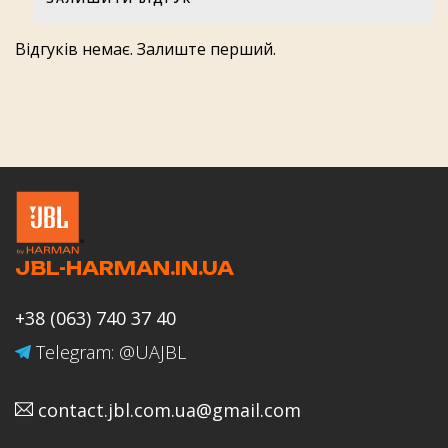
Оцінка товару
Відгуків немає. Залиште перший.
Оцінка роботи магазину JBL-
HARMAN.IN.UA
JBL-HARMAN.IN.UA
Ваше ім'я
+38 (063) 740 37 40
Telegram: @UAJBL
contact.jbl.com.ua@gmail.com
Email