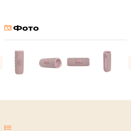
Фото
evious