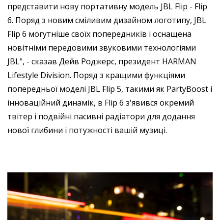
представити нову портативну модель JBL Flip - Flip
6. Поряд з новим сміливим дизайном логотипу, JBL
Flip 6 могутніше своїх попередників і оснащена
новітніми передовими звуковими технологіями
JBL", - сказав Дейв Роджерс, президент HARMAN
Lifestyle Division.
Поряд з кращими функціями
попередньої моделі JBL Flip 5, такими як PartyBoost і
інноваційний динамік, в Flip 6 з'явився окремий
твітер і подвійні пасивні радіатори для додання
нової глибини і потужності вашій музиці.