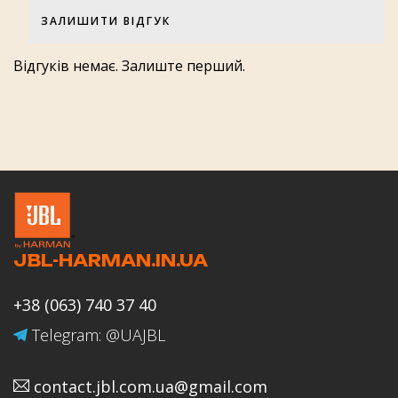
ЗАЛИШИТИ ВІДГУК
Оцінка товару
Відгуків немає. Залиште перший.
Оцінка роботи магазину JBL-
HARMAN.IN.UA
JBL-HARMAN.IN.UA
Ваше ім'я
+38 (063) 740 37 40
Telegram: @UAJBL
contact.jbl.com.ua@gmail.com
Email