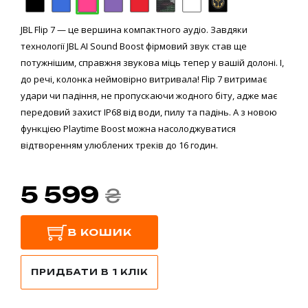
JBL Flip 7 — це вершина компактного аудіо. Завдяки
технології JBL AI Sound Boost фірмовий звук став ще
потужнішим, справжня звукова міць тепер у вашій долоні. І,
до речі, колонка неймовірно витривала! Flip 7 витримає
удари чи падіння, не пропускаючи жодного біту, адже має
передовий захист IP68 від води, пилу та падінь. А з новою
функцією Playtime Boost можна насолоджуватися
відтворенням улюблених треків до 16 годин.
5 599
₴
В КОШИК
ПРИДБАТИ В 1 КЛІК