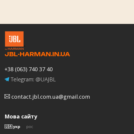
Оцінка роботи магазину JBL-
HARMAN.IN.UA
JBL-HARMAN.IN.UA
Ваше ім'я
+38 (063) 740 37 40
Telegram: @UAJBL
contact.jbl.com.ua@gmail.com
Email
Мова сайту
🇺🇦 укр
рос
Відгук