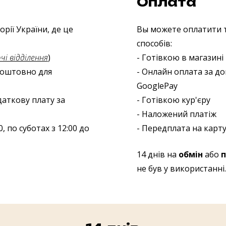
Оплата
рії України, де це
Вы можете оплатити т
способів:
і відділення
)
- Готівкою в магазині
зкоштовно для
- Онлайн оплата за до
GooglePay
даткову плату за
- Готівкою кур'єру
- Наложений платіж
, по суботах з 12:00 до
- Передплата на карту
14 днів на
обмін
або
п
не був у використанні.