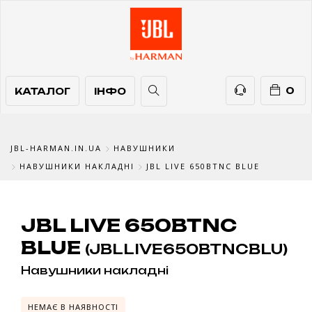
КАТАЛОГ
ІНФО
ТЕЛЕФОНИ
0
КАТАЛОГ
ІНФО
JBL-HARMAN.IN.UA
НАВУШНИКИ
НАВУШНИКИ НАКЛАДНІ
JBL LIVE 650BTNC BLUE
JBL LIVE 650BTNC
BLUE
(JBLLIVE650BTNCBLU)
Навушники накладні
НЕМАЄ В НАЯВНОСТІ