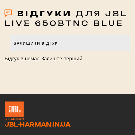
Так
ВІДГУКИ
ДЛЯ JBL
Вбудований мікрофон:
LIVE 650BTNC BLUE
Так
Мішечок для переноски:
ЗАЛИШИТИ ВІДГУК
Так
Оцінка товару
Google Асистент:
Відгуків немає. Залиште перший.
Так
Дзвінки у режимі hands-free:
Так
Оцінка роботи магазину JBL-
Акумуляторна батарея:
HARMAN.IN.UA
Так
Бездротові:
Так
JBL-HARMAN.IN.UA
Ваше ім'я
Легендарний звук JBL: