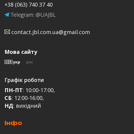
+38 (063) 740 37 40
Так
Telegram: @UAJBL
Повнорозмірні:
Так
contact.jbl.com.ua@gmail.com
Email
Розкладна конструкція:
Так
Мова сайту
Тканеве оголів'я:
🇺🇦 укр
рос
Так
Відгук
Пульт керування на навушниках:
Графік роботи
Так
ПН-ПТ
: 10:00-17:00,
Від'єднуваний кабель:
СБ
: 12:00-16:00,
Так
НД
: вихідний
Bixby:
Ні
Інфо
ЗАЛИШИТИ ВІДГУК
Siri/ Google Now: