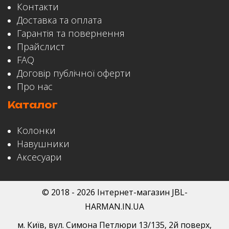
Контакти
Так
Доставка та оплата
Сенсорне керування:
Гарантія та повернення
Так
Прайслист
FAQ
Додаток:
Договір публічної оферти
Так
Про нас
Підключення до декількох пристроїв:
Каталог
Так
Колонки
Навушники
Аксесуари
© 2018 - 2026 Інтернет-магазин JBL-
HARMAN.IN.UA
м. Київ
,
вул. Симона Петлюри 13/135
, 2й поверх,