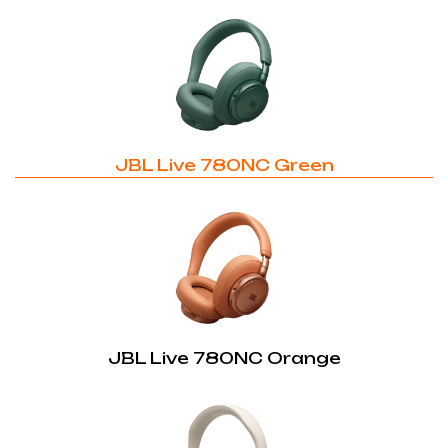
Аудіо кабель:
Так
Багатоточкове з'єднання:
Так
JBL Signature Sound:
JBL Live 780NC Green
Так
Кабель, що від'єднується:
Так
Застосунок JBL Headphone:
Так
JBL Live 780NC Orange