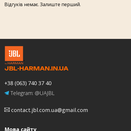
Оцінка товару
Відгуків немає. Залиште перший.
Оцінка роботи магазину JBL-
HARMAN.IN.UA
JBL-HARMAN.IN.UA
Ваше ім'я
+38 (063) 740 37 40
Telegram: @UAJBL
contact.jbl.com.ua@gmail.com
Email
Мова сайту