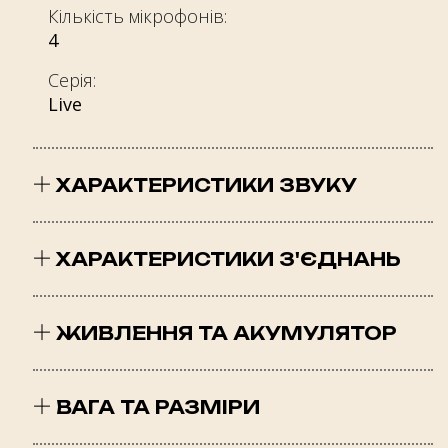
Кількість мікрофонів:
4
Серія:
Live
ХАРАКТЕРИСТИКИ ЗВУКУ
Чутливість при 1kHz/1mW (dB):
98
ХАРАКТЕРИСТИКИ З'ЄДНАНЬ
Частотна характеристика:
Тип підключення:
10 Hz – 40 kHz
Бездротовий
ЖИВЛЕННЯ ТА АКУМУЛЯТОР
Опір:
Версія Bluetooth:
Час повної зарядки акумулятора:
32 Ом
6.0
2 год
ВАГА ТА РАЗМІРИ
Потужність передатчика Bluetooth:
Максимальний час відтворення музики: