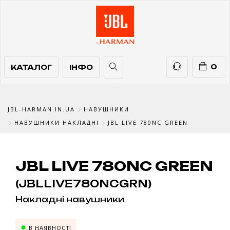
КАТАЛОГ
ІНФО
ТЕЛЕФОНИ
0
КАТАЛОГ
ІНФО
JBL-HARMAN.IN.UA
НАВУШНИКИ
НАВУШНИКИ НАКЛАДНІ
JBL LIVE 780NC GREEN
JBL LIVE 780NC GREEN
(JBLLIVE780NCGRN)
Накладні навушники
В НАЯВНОСТІ