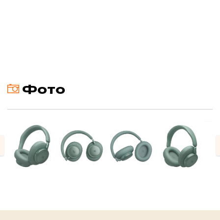
Фото
evious