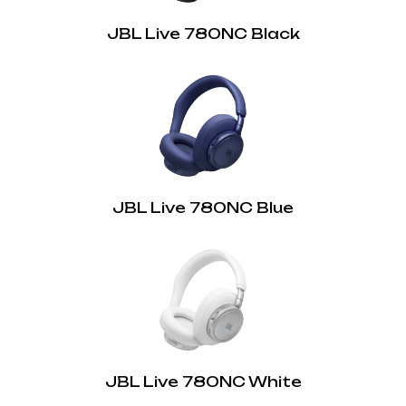
Розміри динаміка:
Кабель для зарядки:
40 мм
JBL Live 780NC Black
Ні
TalkThru:
Так
Підримка голосових помічників:
Так
Просторовий звук:
JBL Live 780NC Blue
Так
Швидка зарядка:
Так
Акумулятор:
Так
Hands Free дзвінки:
JBL Live 780NC White
Так