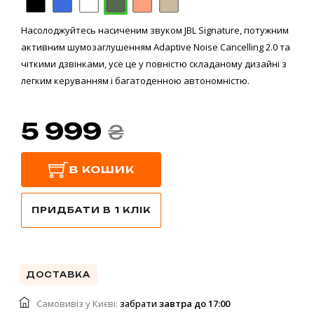
Насолоджуйтесь насиченим звуком JBL Signature, потужним
активним шумозаглушенням Adaptive Noise Cancelling 2.0 та
чіткими дзвінками, усе це у повністю складаному дизайні з
легким керуванням і багатоденною автономністю.
5 999
₴
В КОШИК
ПРИДБАТИ В 1 КЛІК
ДОСТАВКА
Самовивіз у Києві:
забрати
завтра до 17:00