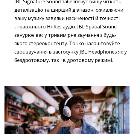
JBL Signature Sound забезпечує вищу чіткість,
деталізацію та ширший діапазон, оживляючи
вашу музику завдяки насиченості й точності
справжнього Hi-Res аудіо. JBL Spatial Sound
занурює вас у тривимірне звучання з будь-
якого стереоконтенту. Тонко налаштовуйте
своє звучання в застосунку JBL Headphones як у
бездротовому, так і в дротовому режимі.