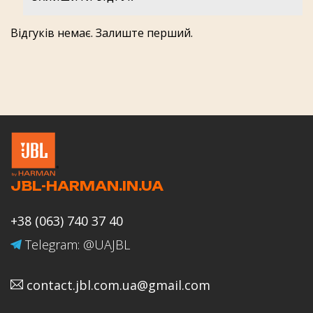
Оцінка товару
Відгуків немає. Залиште перший.
Оцінка роботи магазину JBL-
HARMAN.IN.UA
JBL-HARMAN.IN.UA
Ваше ім'я
+38 (063) 740 37 40
Telegram: @UAJBL
contact.jbl.com.ua@gmail.com
Email