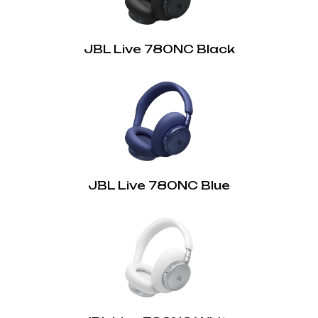
Так
Розміри динаміка:
Кабель для зарядки:
40 мм
JBL Live 780NC Black
Ні
TalkThru:
Так
Підримка голосових помічників:
Так
Просторовий звук:
JBL Live 780NC Blue
Так
Швидка зарядка:
Так
Акумулятор:
Так
Hands Free дзвінки: