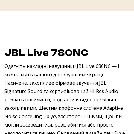
JBL Live 780NC
Одягніть накладні навушники JBL Live 680NC — і
кожна мить вашого дня звучатиме краще.
Насичене, захопливе фірмове звучання JBL
Signature Sound та сертифікований Hi-Res Audio
роблять плейлисти, подкасти й відео ще більш
захопливими. Шестимікрофонна система Adaptive
Noise Cancelling 2.0 усуває сторонні шуми, щоб ви
могли зосередитися, розслабитися або просто
насолодитися тишею. Оновлений дизайн такий же