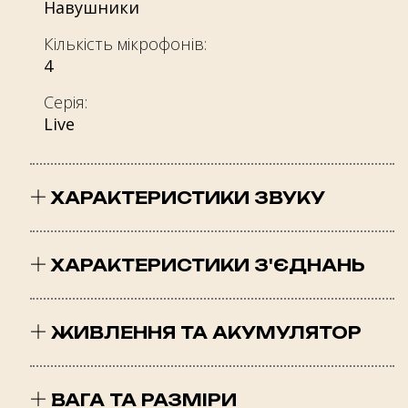
Навушники
Кількість мікрофонів:
4
Серія:
Live
ХАРАКТЕРИСТИКИ ЗВУКУ
Чутливість при 1kHz/1mW (dB):
98
ХАРАКТЕРИСТИКИ З'ЄДНАНЬ
Частотна характеристика:
Тип підключення:
10 Hz – 40 kHz
Бездротовий
ЖИВЛЕННЯ ТА АКУМУЛЯТОР
Опір:
Версія Bluetooth:
Час повної зарядки акумулятора:
32 Ом
6.0
2 год
ВАГА ТА РАЗМІРИ