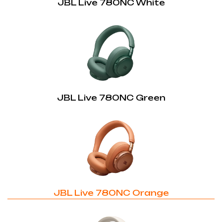
JBL Live 780NC White
Так
Аудіо кабель:
Так
Багатоточкове з'єднання:
Так
JBL Signature Sound:
JBL Live 780NC Green
Так
Кабель, що від'єднується:
Так
Застосунок JBL Headphone:
Так
JBL Live 780NC Orange