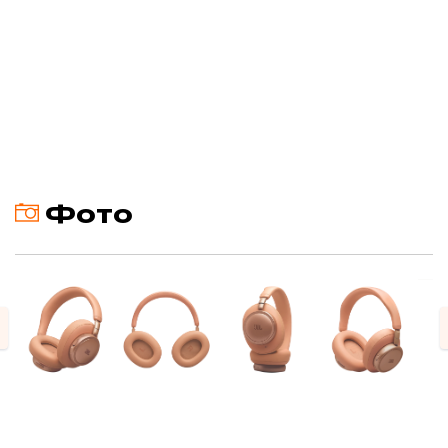
Фото
evious