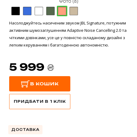
Фото (8)
Насолоджуйтесь насиченим звуком JBL Signature, потужним
активним шумозаглушенням Adaptive Noise Cancelling 2.0 та
чіткими дзвінками, усе це у повністю складаному дизайні з
легким керуванням і багатоденною автономністю.
5 999
₴
В КОШИК
ПРИДБАТИ В 1 КЛІК
ДОСТАВКА