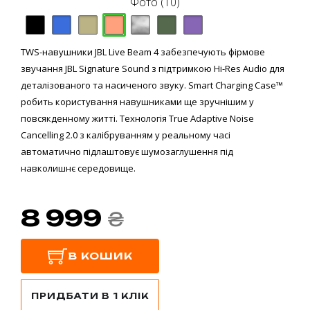
Фото (10)
TWS-навушники JBL Live Beam 4 забезпечують фірмове
звучання JBL Signature Sound з підтримкою Hi-Res Audio для
деталізованого та насиченого звуку. Smart Charging Case™
робить користування навушниками ще зручнішим у
повсякденному житті. Технологія True Adaptive Noise
Cancelling 2.0 з калібруванням у реальному часі
автоматично підлаштовує шумозаглушення під
навколишнє середовище.
8 999
₴
В КОШИК
ПРИДБАТИ В 1 КЛІК