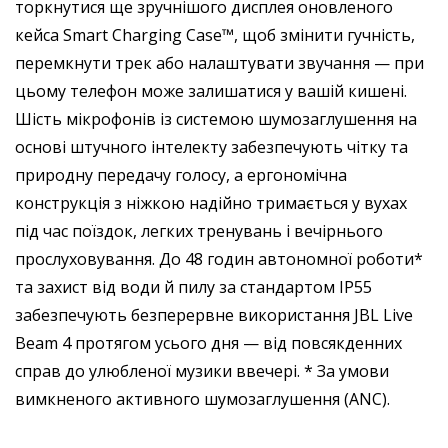
торкнутися ще зручнішого дисплея оновленого
кейса Smart Charging Case™, щоб змінити гучність,
перемкнути трек або налаштувати звучання — при
цьому телефон може залишатися у вашій кишені.
Шість мікрофонів із системою шумозаглушення на
основі штучного інтелекту забезпечують чітку та
природну передачу голосу, а ергономічна
конструкція з ніжкою надійно тримається у вухах
під час поїздок, легких тренувань і вечірнього
прослуховування. До 48 годин автономної роботи*
та захист від води й пилу за стандартом IP55
забезпечують безперервне використання JBL Live
Beam 4 протягом усього дня — від повсякденних
справ до улюбленої музики ввечері. * За умови
вимкненого активного шумозаглушення (ANC).