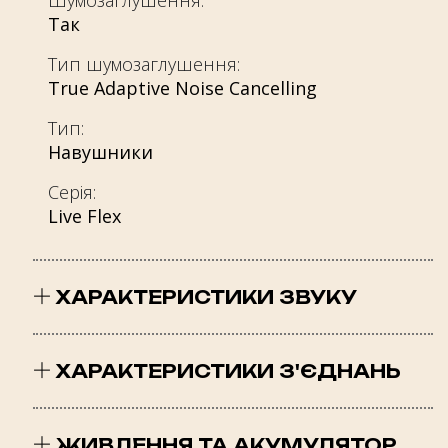
Так
Тип шумозаглушення:
True Adaptive Noise Cancelling
Тип:
Навушники
Серія:
Live Flex
ХАРАКТЕРИСТИКИ ЗВУКУ
Чутливість:
98 dB SPL@1 kHz
ХАРАКТЕРИСТИКИ З'ЄДНАНЬ
Максимальний рівень звукового тиску (SPL):
Версія Bluetooth (Навушники):
95 dB
6.0
ЖИВЛЕННЯ ТА АКУМУЛЯТОР