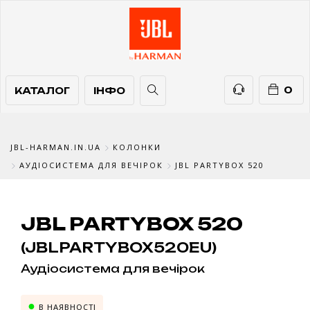
КАТАЛОГ
ІНФО
ТЕЛЕФОНИ
0
КАТАЛОГ
ІНФО
JBL-HARMAN.IN.UA
КОЛОНКИ
АУДІОСИСТЕМА ДЛЯ ВЕЧІРОК
JBL PARTYBOX 520
JBL PARTYBOX 520
(JBLPARTYBOX520EU)
Аудіосистема для вечірок
В НАЯВНОСТІ