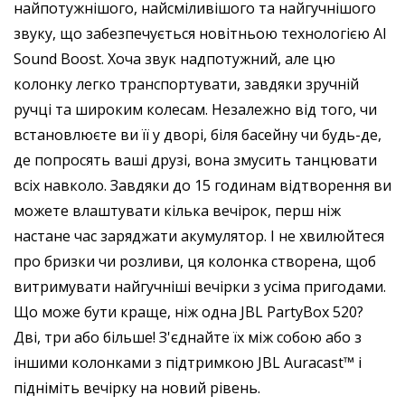
найпотужнішого, найсміливішого та найгучнішого
звуку, що забезпечується новітньою технологією AI
Sound Boost. Хоча звук надпотужний, але цю
колонку легко транспортувати, завдяки зручній
ручці та широким колесам. Незалежно від того, чи
встановлюєте ви її у дворі, біля басейну чи будь-де,
де попросять ваші друзі, вона змусить танцювати
всіх навколо. Завдяки до 15 годинам відтворення ви
можете влаштувати кілька вечірок, перш ніж
настане час заряджати акумулятор. І не хвилюйтеся
про бризки чи розливи, ця колонка створена, щоб
витримувати найгучніші вечірки з усіма пригодами.
Що може бути краще, ніж одна JBL PartyBox 520?
Дві, три або більше! З'єднайте їх між собою або з
іншими колонками з підтримкою JBL Auracast™ і
підніміть вечірку на новий рівень.