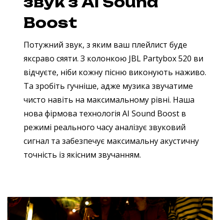
звук з AI Sound
Boost
Потужний звук, з яким ваш плейлист буде
яксраво сяяти. З колонкою JBL Partybox 520 ви
відчуєте, ніби кожну пісню виконують наживо.
Та зробіть гучніше, адже музика звучатиме
чисто навіть на максимальному рівні. Наша
нова фірмова технологія AI Sound Boost в
режимі реального часу аналізує звуковий
сигнал та забезпечує максимальну акустичну
точність із якісним звучанням.