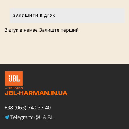
Вхід для гитари:
100 mVrms
ЗАЛИШИТИ ВІДГУК
Вхід Bluetooth/USB:
Оцінка товару
-12 дБ повної шкали
Відгуків немає. Залиште перший.
Діапазон передавача Bluetooth:
2400 МГц – 2483,5 МГц
Модуляція передатчика Bluetooth GFSK:
Оцінка роботи магазину JBL-
GFSK, π/4 DQPSK, 8DPSK
HARMAN.IN.UA
Підтримувані аудіоформати:
.mp3, .wma, .wav
JBL-HARMAN.IN.UA
Профілі Bluetooth:
A2DP V1.4, AVRCP V1.6
Ваше ім'я
+38 (063) 740 37 40
Telegram: @UAJBL