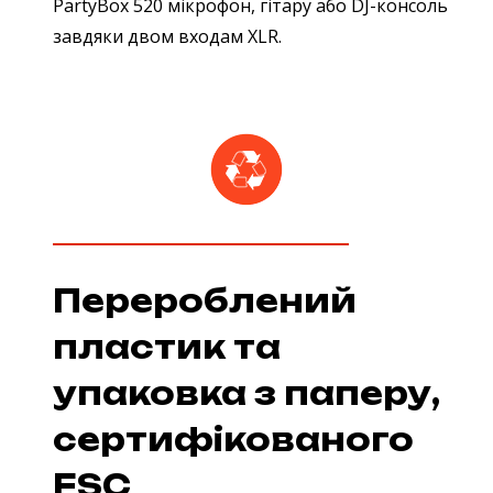
PartyBox 520 мікрофон, гітару або DJ-консоль
завдяки двом входам XLR.
Перероблений
пластик та
упаковка з паперу,
сертифікованого
FSC