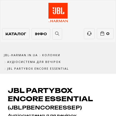
КАТАЛОГ
ІНФО
ТЕЛЕФОНИ
0
КАТАЛОГ
ІНФО
JBL-HARMAN.IN.UA
КОЛОНКИ
АУДІОСИСТЕМА ДЛЯ ВЕЧІРОК
JBL PARTYBOX ENCORE ESSENTIAL
JBL PARTYBOX
ENCORE ESSENTIAL
(JBLPBENCOREESSEP)
Аудіосистема для вечірок