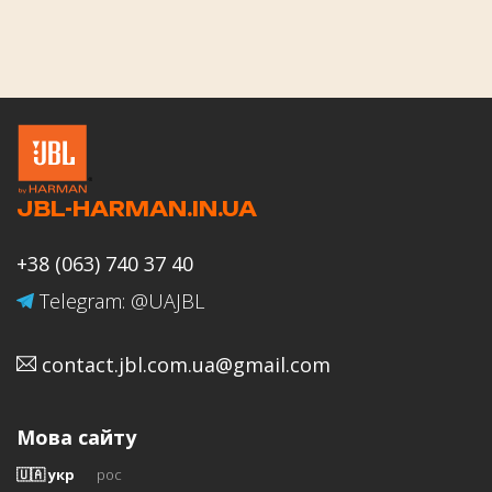
Оцінка роботи магазину JBL-
HARMAN.IN.UA
JBL-HARMAN.IN.UA
Ваше ім'я
+38 (063) 740 37 40
Telegram: @UAJBL
contact.jbl.com.ua@gmail.com
Email
Мова сайту
🇺🇦 укр
рос
Відгук