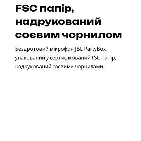
FSC папір,
надрукований
соєвим чорнилом
Бездротовий мікрофон JBL PartyBox
упакований у сертифікований FSC папір,
надрукований соєвими чорнилами.