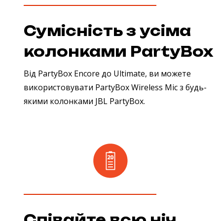
Сумісність з усіма
колонками PartyBox
Від PartyBox Encore до Ultimate, ви можете
використовувати PartyBox Wireless Mic з будь-
якими колонками JBL PartyBox.
Співайте всю ніч