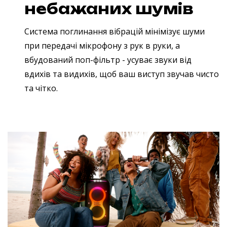
небажаних шумів
Cистема поглинання вібрацій мінімізує шуми
при передачі мікрофону з рук в руки, а
вбудований поп-фільтр - усуває звуки від
вдихів та видихів, щоб ваш виступ звучав чисто
та чітко.