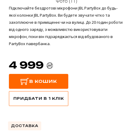
Фото (11)
Підключайте бездротові мікрофони JBL PartyBox до будь-
якої колонки JBL PartyBox. Ви будете звучати чітко та
захоплююче в приміщенні чи на вулиці. До 20 годин роботи
від одного заряду, з можвливістю використовувати
мікрофон, поки він підзаряджається від вбудованого в
PartyBox павербанка.
4 999
₴
В КОШИК
ПРИДБАТИ В 1 КЛІК
ДОСТАВКА