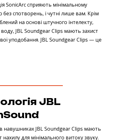
ція SonicArc сприяють мінімальному
 без спотворень, і чутні лише вам. Крім
лений на основі штучного інтелекту,
воду, JBL Soundgear Clips мають захист
вої уподобання. JBL Soundgear Clips — це
ологія JBL
nSound
в навушниках JBL Soundgear Clips мають
т нахилу для мінімального витоку звуку.