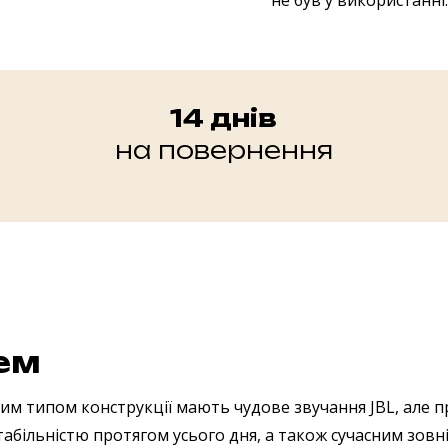
не був у використанні.
14 днів
на повернення
лем
тим типом конструкції мають чудове звучання JBL, але
табільністю протягом усього дня, а також сучасним зовн