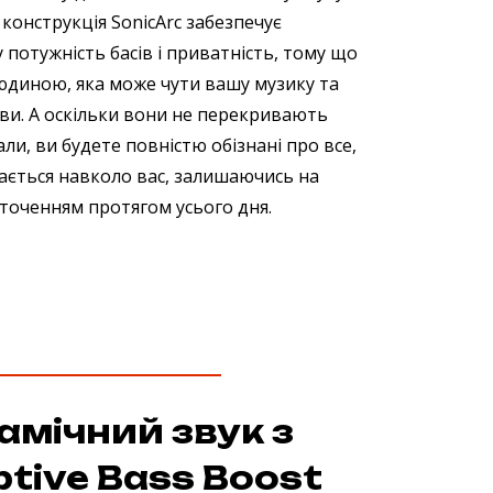
 конструкція SonicArc забезпечує
 потужність басів і приватність, тому що
диною, яка може чути вашу музику та
є ви. А оскільки вони не перекривають
ли, ви будете повністю обізнані про все,
ається навколо вас, залишаючись на
 оточенням протягом усього дня.
амічний звук з
tive Bass Boost