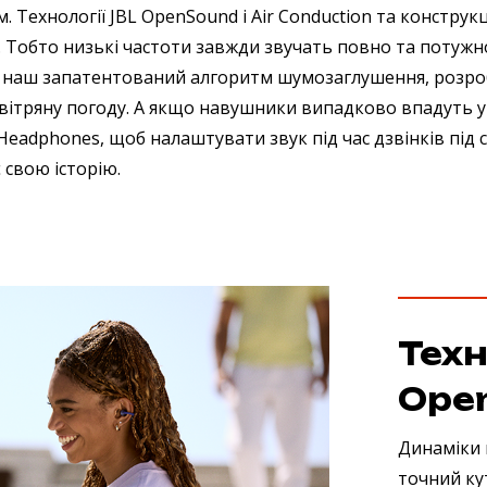
Технології JBL OpenSound і Air Conduction та конструк
. Тобто низькі частоти завжди звучать повно та потужно
та наш запатентований алгоритм шумозаглушення, розроб
 вітряну погоду. А якщо навушники випадково впадуть у 
Headphones, щоб налаштувати звук під час дзвінків під с
 свою історію.
Техн
Ope
Динаміки 
точний ку