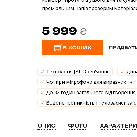
преміальним напівпрозорим матеріал
5 999
₴
В КОШИК
ПРИДБАТИ 
Технологія JBL OpenSound
Дина
Чотири мікрофони для виразних і чіт
До 32 годин загального відтворення
Водонепроникність і пилозахист за 
ОПИС
ФОТО
ХАРАКТЕР