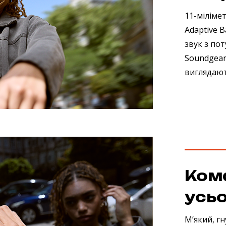
11-міліме
Adaptive 
звук з по
Soundgear 
виглядают
Ком
усьо
М’який, г