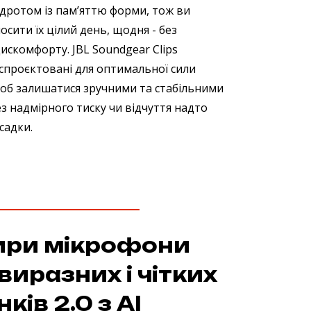
 дротом із пам’яттю форми, тож ви
осити їх цілий день, щодня - без
искомфорту. JBL Soundgear Clips
спроєктовані для оптимальної сили
 щоб залишатися зручними та стабільними
без надмірного тиску чи відчуття надто
садки.
ири мікрофони
виразних і чітких
нків 2.0 з AI