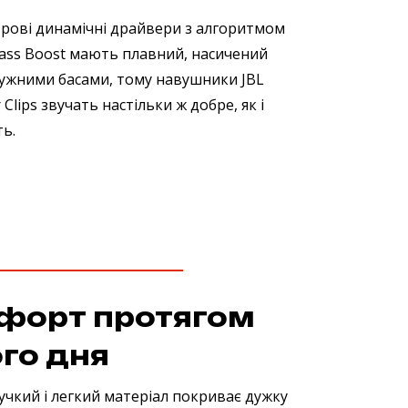
трові динамічні драйвери з алгоритмом
Bass Boost мають плавний, насичений
тужними басами, тому навушники JBL
Clips звучать настільки ж добре, як і
ь.
форт протягом
го дня
нучкий і легкий матеріал покриває дужку