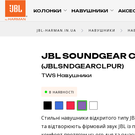
КОЛОНКИ
НАВУШНИКИ
АКСЕ
JBL-HARMAN.IN.UA
НАВУШНИКИ
НА
JBL SOUNDGEAR C
(JBLSNDGEARCLPUR)
TWS Навушники
В НАЯВНОСТІ
Стильні навушники відкритого типу JBL
та відтворюють фірмовий звук JBL із
комфорт протягом усього дня та сучас