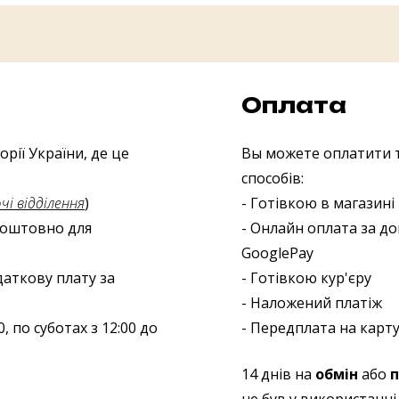
Оплата
рії України, де це
Вы можете оплатити т
способів:
і відділення
)
- Готівкою в магазині
зкоштовно для
- Онлайн оплата за до
GooglePay
даткову плату за
- Готівкою кур'єру
- Наложений платіж
, по суботах з 12:00 до
- Передплата на карту
14 днів на
обмін
або
п