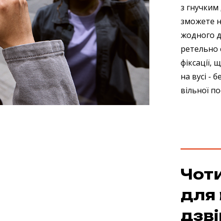
з гнучким
зможете н
жодного д
ретельно 
фіксації,
на вусі - 
вільної по
Чот
для 
дзві