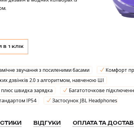
ом.
В 1 КЛІК
мічне звучання з посиленими басами
Комфорт пр
ких дзвінків 2.0 з алгоритмом, навченою ШІ
, плюс швидка зарядка
Багатоточкове підключення 
стандартом IP54
Застосунок JBL Headphones
ИСТИКИ
ВІДГУКИ
ОПЛАТА ТА ДОСТА