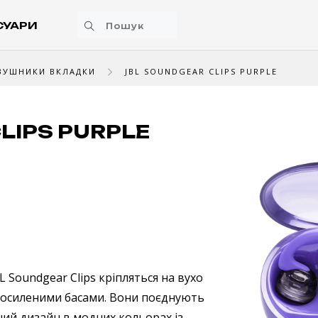
СУАРИ
ВУШНИКИ ВКЛАДКИ
JBL SOUNDGEAR CLIPS PURPLE
LIPS PURPLE
 Soundgear Clips кріпляться на вухо
 посиленими басами. Вони поєднують
ний дизайн в модних кольорах із