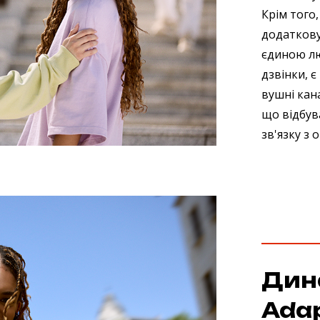
Крім того,
додаткову
єдиною лю
дзвінки, 
вушні кана
що відбув
зв'язку з
Дин
Adap