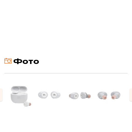
Фото
evious