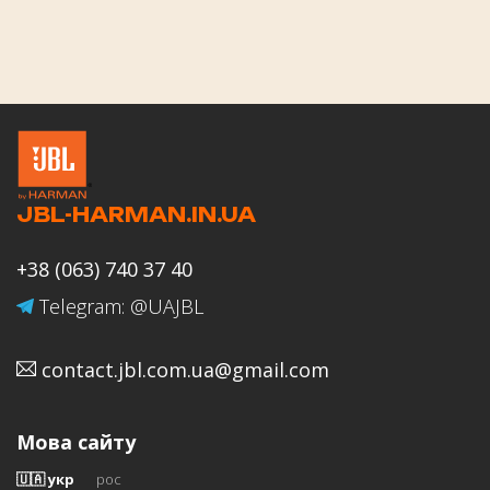
Оцінка роботи магазину JBL-
HARMAN.IN.UA
JBL-HARMAN.IN.UA
Ваше ім'я
+38 (063) 740 37 40
Telegram: @UAJBL
contact.jbl.com.ua@gmail.com
Email
Мова сайту
🇺🇦 укр
рос