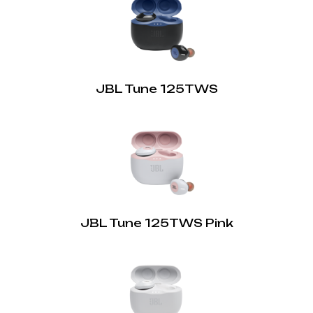
Так
По-справжньому бездротові (TWS):
Так
Звук JBL Pure Bass:
JBL Tune 125TWS
Так
Розумний вкладиш:
Так
JBL Tune 125TWS Pink