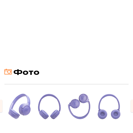
Фото
evious