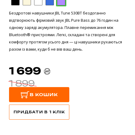
Бездротові навушники JBL Tune 530BT бездоганно
відтворюють фірмовий звук JBL Pure Bass до 76 годин на
одному заряді акумулятора. Плавне перемикання між
Bluetooth® пристроями. Легкі, складані та створені для
комфорту протягом усього дня — ці навушники рухаються
разом із вами, куди б не вів ваш день.
1 699
₴
1 899
В КОШИК
ПРИДБАТИ В 1 КЛІК