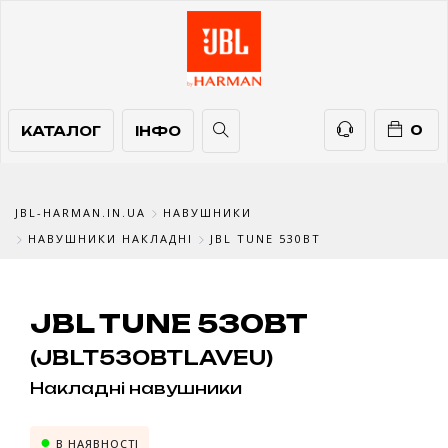
КАТАЛОГ
ІНФО
ТЕЛЕФОНИ
0
КАТАЛОГ
ІНФО
JBL-HARMAN.IN.UA
НАВУШНИКИ
НАВУШНИКИ НАКЛАДНІ
JBL TUNE 530BT
JBL TUNE 530BT
(JBLT530BTLAVEU)
Накладні навушники
В НАЯВНОСТІ