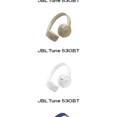
JBL Tune 530BT
Звук JBL Pure Bass:
Так
Hands Free дзвінки:
Так
Voice Aware:
Так
JBL Tune 530BT
Багатоточкове з'єднання:
Так
JBL Tune 530BT