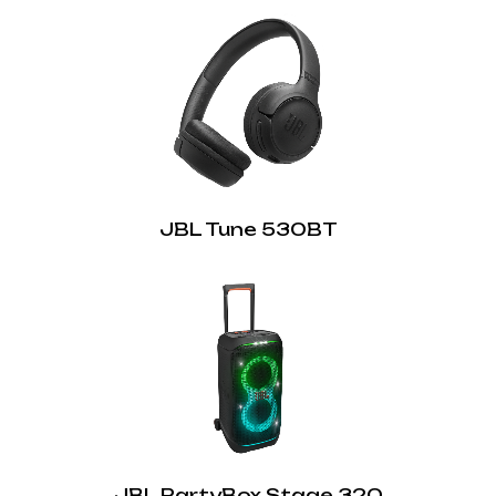
JBL Tune 530BT
JBL PartyBox Stage 320