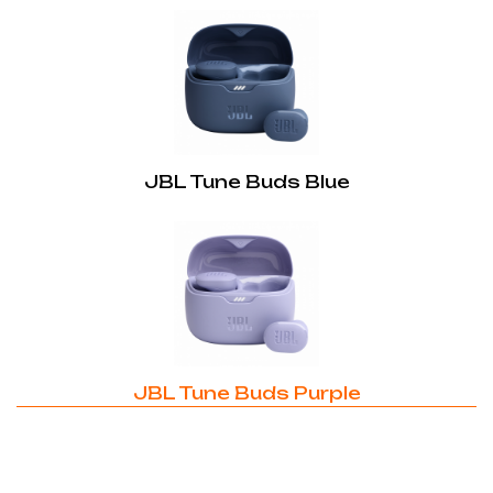
Швидка зарядка:
Так
Звук JBL Pure Bass:
Так
Водонепроникність:
JBL Tune Buds Blue
Так
Акумулятор:
Так
Hands Free дзвінки:
Так
Захист від пилу:
JBL Tune Buds Purple
Так