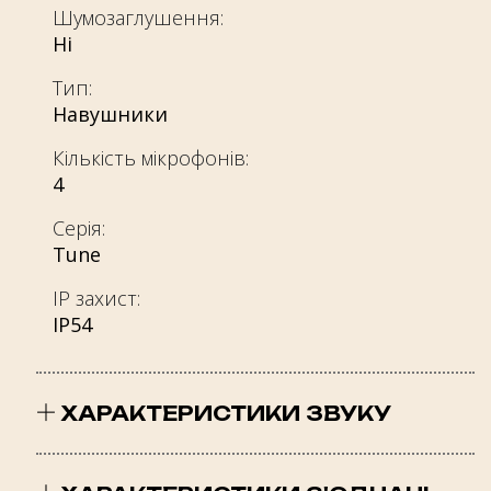
Шумозаглушення:
Ні
Тип:
Навушники
Кількість мікрофонів:
4
Серія:
Tune
IP захист:
IP54
ХАРАКТЕРИСТИКИ ЗВУКУ
Чутливість при 1kHz/1mW (dB):