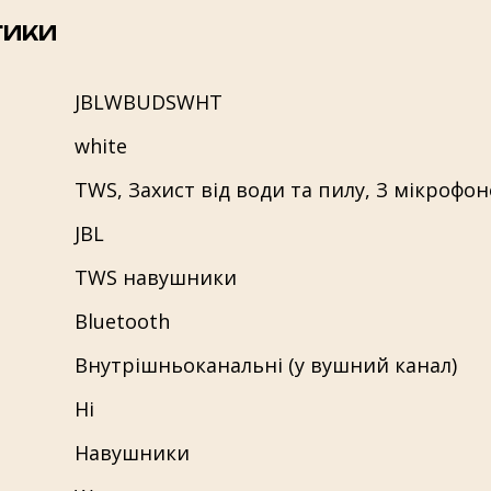
ТИКИ
JBLWBUDSWHT
white
TWS
,
Захист від води та пилу
,
З мікрофо
JBL
TWS навушники
Bluetooth
Внутрішньоканальні (у вушний канал)
Ні
Навушники