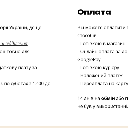
Оплата
рії України, де це
Вы можете оплатити т
способів:
і відділення
)
- Готівкою в магазині
зкоштовно для
- Онлайн оплата за до
GooglePay
даткову плату за
- Готівкою кур'єру
- Наложений платіж
, по суботах з 12:00 до
- Передплата на карту
14 днів на
обмін
або
п
не був у використанні.