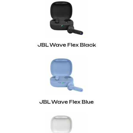
Вбудований мікрофон:
Так
Акумуляторна батарея:
Так
Кабель для зарядки:
JBL Wave Flex Black
Так
Швидка зарядка:
Так
Hands Free дзвінки:
Так
JBL Wave Flex Blue