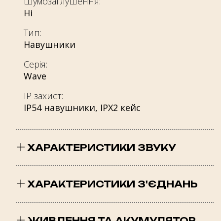
Шумозаглушення:
Ні
Тип:
Навушники
Серія:
Wave
IP захист:
IP54 навушники, IPX2 кейс
ХАРАКТЕРИСТИКИ ЗВУКУ
Чутливість при 1kHz/1mW (dB):
105
ХАРАКТЕРИСТИКИ З'ЄДНАНЬ
Частотна характеристика:
Тип підключення:
20 Hz – 20 kHz
Бездротовий
ЖИВЛЕННЯ ТА АКУМУЛЯТОР