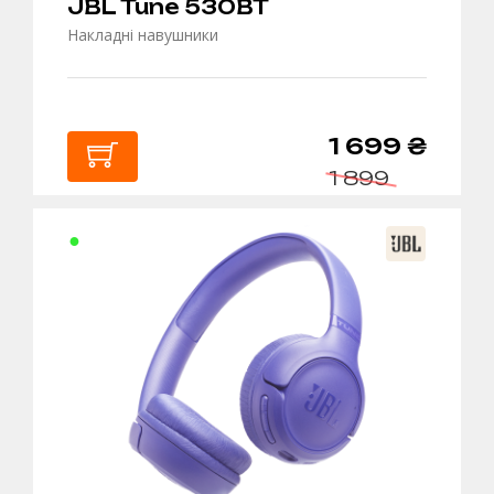
JBL Tune 530BT
Накладні навушники
1 699 ₴
1 899
В
КОШИК