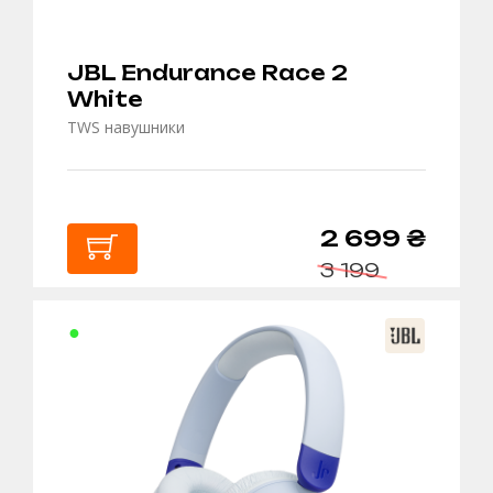
JBL Endurance Race 2
White
TWS навушники
2 699 ₴
3 199
В
КОШИК