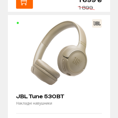
1 699 ₴
1 899
В
КОШИК
JBL Tune 530BT
Накладні навушники