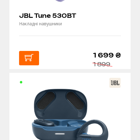
JBL Tune 530BT
Накладні навушники
1 699 ₴
1 899
В
КОШИК