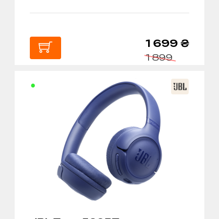
1 699 ₴
1 899
В
КОШИК