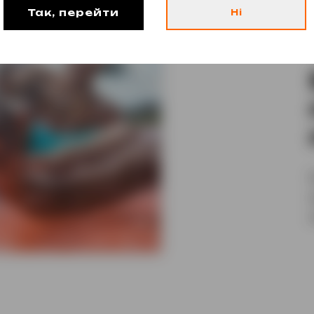
Так, перейти
Ні